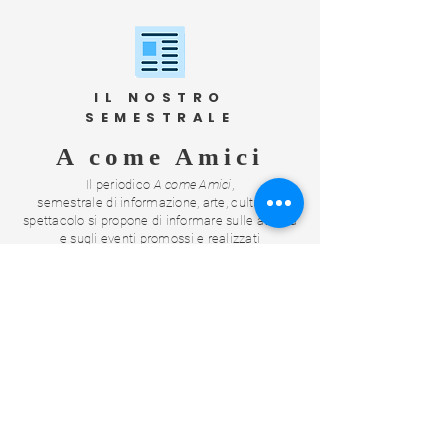
IL NOSTRO
SEMESTRALE
A come Amici
Il periodico
A come Amici
,
semestrale di informazione, arte, cultura e
spettacolo
si propone di informare sulle attività
e sugli eventi promossi
e realizzati
dall'Associazione Dare e dalla Fondazione Leo
Amici,
per il perseguimento di finalità
umanitarie.
SCOPRI DI PIÙ
HOME