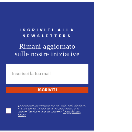
ISCRIVITI ALLA
NEWSLETTERS
Rimani aggiornato
sulle nostre iniziative
ISCRIVITI
Acconsento al trattamento dei miei dati, dichiaro
di aver preso visione della privacy policy e di
volermi iscrivere alla newsletter.
Leggi privacy
policy