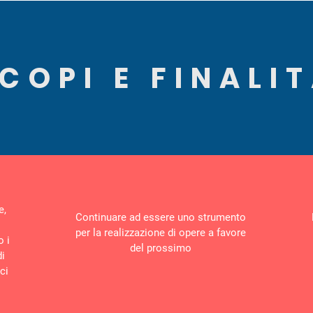
COPI E FINALI
e,
Continuare ad essere uno strumento
per la realizzazione di opere a favore
o i
del prossimo
di
ci