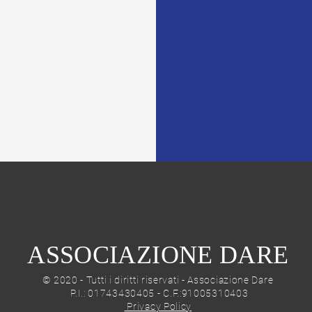
ie.
ASSOCIAZIONE DARE
© 2020 - Tutti i diritti riservati
-
Associazione Dare
P.I.: 01743430405 - C.F.:91005310403
Privacy Policy